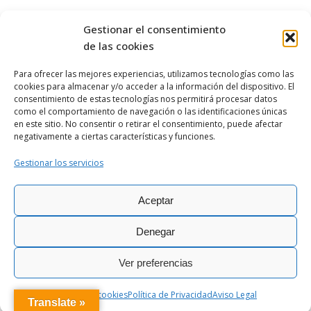
Gestionar el consentimiento
de las cookies
Para ofrecer las mejores experiencias, utilizamos tecnologías como las
cookies para almacenar y/o acceder a la información del dispositivo. El
OBISPADO DE
ASTORGA
consentimiento de estas tecnologías nos permitirá procesar datos
como el comportamiento de navegación o las identificaciones únicas
en este sitio. No consentir o retirar el consentimiento, puede afectar
negativamente a ciertas características y funciones.
Gestionar los servicios
Aceptar
Ciber@stor © Todos los derechos
|
Política de
|
Aviso
|
Política de
reservados - 2026
Privacidad
Legal
cookies
Denegar
Ver preferencias
Política de cookies
Política de Privacidad
Aviso Legal
Translate »