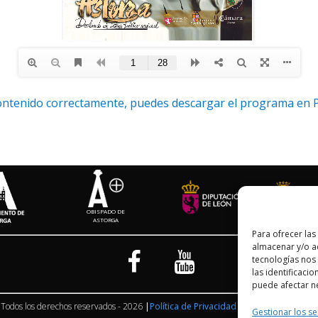
 contenido correctamente, puedes descargar el programa en 
OBISPADO DE
ASTORGA
Para ofrecer las
almacenar y/o ac
tecnologías nos
las identificacio
puede afectar ne
Todos los derechos reservados - 2026
|
Política de Privacidad
|
Aviso Legal
|
Polít
Gestionar los se