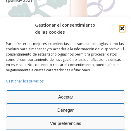
[pdf id=592]
Gestionar el consentimiento
de las cookies
Para ofrecer las mejores experiencias, utilizamos tecnologías como las
cookies para almacenar y/o acceder a la información del dispositivo. El
OBISPADO DE
ASTORGA
consentimiento de estas tecnologías nos permitirá procesar datos
como el comportamiento de navegación o las identificaciones únicas
en este sitio. No consentir o retirar el consentimiento, puede afectar
negativamente a ciertas características y funciones.
Gestionar los servicios
Aceptar
Ciber@stor © Todos los derechos
|
Política de
|
Aviso
|
Política de
reservados - 2026
Privacidad
Legal
cookies
Denegar
Ver preferencias