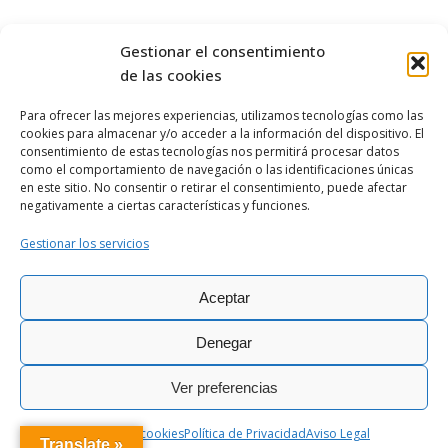
Gestionar el consentimiento
de las cookies
Para ofrecer las mejores experiencias, utilizamos tecnologías como las
cookies para almacenar y/o acceder a la información del dispositivo. El
OBISPADO DE
ASTORGA
consentimiento de estas tecnologías nos permitirá procesar datos
como el comportamiento de navegación o las identificaciones únicas
en este sitio. No consentir o retirar el consentimiento, puede afectar
negativamente a ciertas características y funciones.
Gestionar los servicios
Aceptar
Ciber@stor © Todos los derechos
|
Política de
|
Aviso
|
Política de
reservados - 2026
Privacidad
Legal
cookies
Denegar
Ver preferencias
Política de cookies
Política de Privacidad
Aviso Legal
Translate »