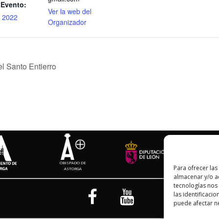
 Evento:
Ver la web del
 2022
Organizador
l Santo Entierro
OBISPADO DE
Para ofrecer las
ASTORGA
almacenar y/o ac
tecnologías nos
las identificacio
puede afectar ne