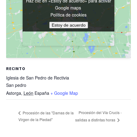
Haz clic en «Estoy de acuerdo» para activar
Haz clic en «Estoy de acuerdo» para activar
Google maps
Google maps
Política de cookies
Política de cookies
Estoy de acuerdo
Estoy de acuerdo
RECINTO
Iglesia de San Pedro de Rectivia
San pedro
Astorga
,
León
España
+ Google Map
Procesión del Vía Crucis -
Procesión de las "Damas de la
Virgen de la Piedad"
salidas a distintas horas