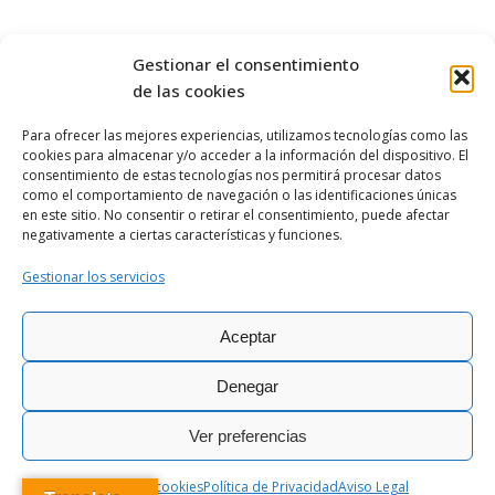
Gestionar el consentimiento
de las cookies
Para ofrecer las mejores experiencias, utilizamos tecnologías como las
cookies para almacenar y/o acceder a la información del dispositivo. El
OBISPADO DE
ASTORGA
consentimiento de estas tecnologías nos permitirá procesar datos
como el comportamiento de navegación o las identificaciones únicas
en este sitio. No consentir o retirar el consentimiento, puede afectar
negativamente a ciertas características y funciones.
Gestionar los servicios
Aceptar
Ciber@stor © Todos los derechos
|
Política de
|
Aviso
|
Política de
reservados - 2026
Privacidad
Legal
cookies
Denegar
Ver preferencias
Política de cookies
Política de Privacidad
Aviso Legal