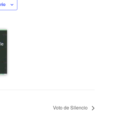
rio
le
le
Voto de Silencio