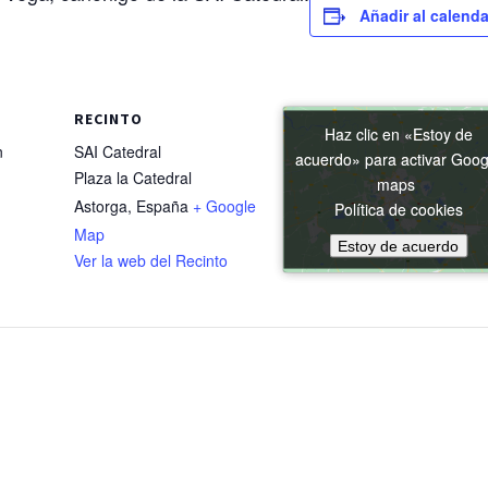
Añadir al calenda
RECINTO
Haz clic en «Estoy de
Haz clic en «Estoy de
n
SAI Catedral
acuerdo» para activar Goog
acuerdo» para activar Goog
Plaza la Catedral
maps
maps
Astorga
,
España
+ Google
Política de cookies
Política de cookies
Map
Estoy de acuerdo
Estoy de acuerdo
Ver la web del Recinto