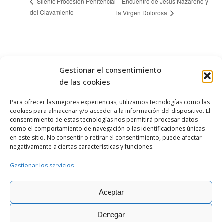
Encuentro de Jesús Nazareno y
Silente Procesión Penitencial
del Clavamiento
la Virgen Dolorosa
Gestionar el consentimiento
de las cookies
Para ofrecer las mejores experiencias, utilizamos tecnologías como las
cookies para almacenar y/o acceder a la información del dispositivo. El
OBISPADO DE
ASTORGA
consentimiento de estas tecnologías nos permitirá procesar datos
como el comportamiento de navegación o las identificaciones únicas
en este sitio. No consentir o retirar el consentimiento, puede afectar
negativamente a ciertas características y funciones.
Gestionar los servicios
Aceptar
Ciber@stor © Todos los derechos
|
Política de
|
Aviso
|
Política de
reservados - 2026
Privacidad
Legal
cookies
Denegar