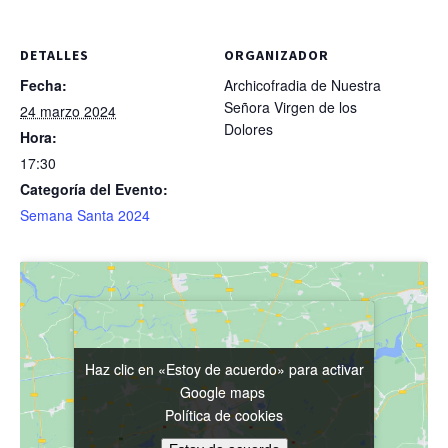
DETALLES
ORGANIZADOR
Fecha:
Archicofradia de Nuestra
Señora Virgen de los
24 marzo 2024
Dolores
Hora:
17:30
Categoría del Evento:
Semana Santa 2024
Haz clic en «Estoy de acuerdo» para activar
Haz clic en «Estoy de acuerdo» para activar
Google maps
Google maps
Política de cookies
Política de cookies