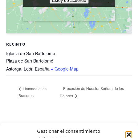
Estoy de acuerdo
Estoy de acuerdo
RECINTO
Iglesia de San Bartolome
Plaza de San Bartolomé
Astorga
,
León
España
+ Google Map
Procesión de Nuestra Señora de los
Llamada a los
Braceros
Dolores
Gestionar el consentimiento