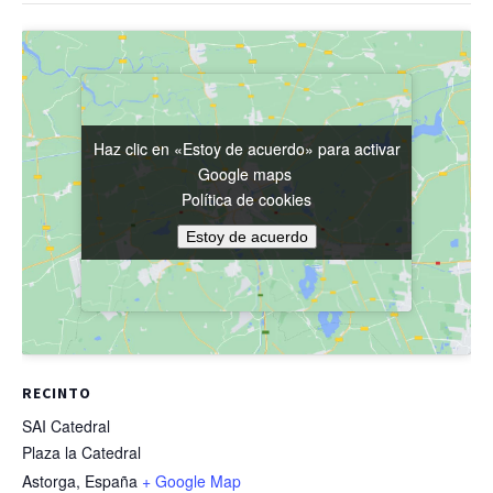
Haz clic en «Estoy de acuerdo» para activar
Haz clic en «Estoy de acuerdo» para activar
Google maps
Google maps
Política de cookies
Política de cookies
Estoy de acuerdo
Estoy de acuerdo
RECINTO
SAI Catedral
Plaza la Catedral
Astorga
,
España
+ Google Map